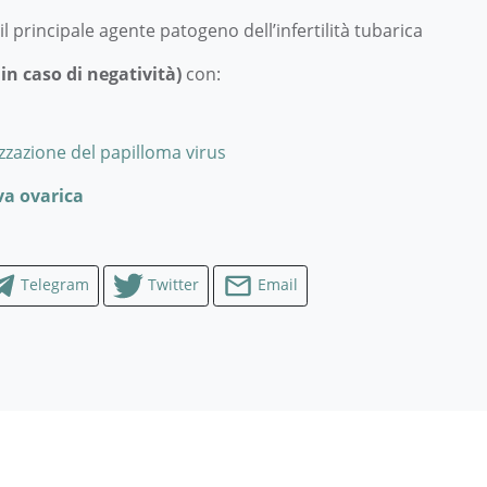
l principale agente patogeno dell’infertilità tubarica
 in caso di negatività)
con:
izzazione del papilloma virus
va ovarica
Telegram
Twitter
Email