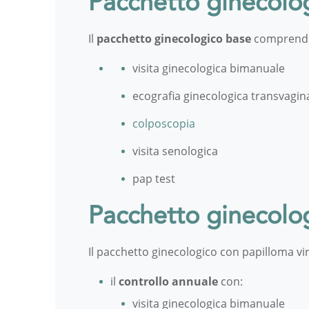
Pacchetto ginecolo
Il
pacchetto ginecologico base
comprende g
visita ginecologica bimanuale
ecografia ginecologica transvagin
colposcopia
visita senologica
pap test
Pacchetto ginecolog
Il pacchetto ginecologico con papilloma v
il
controllo annuale
con:
visita ginecologica bimanuale