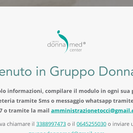
enuto in Gruppo Don
olo informazioni, compilare il modulo in ogni sua p
reteria tramite Sms o messaggio whatsapp tramite
7 o tramite la mail
amministrazionetocci@gmail
iva chiamare il
3388997473
o il
0645255030
o inviare 