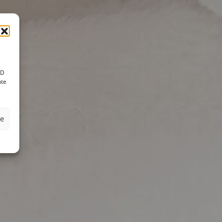
ID
nte
ze