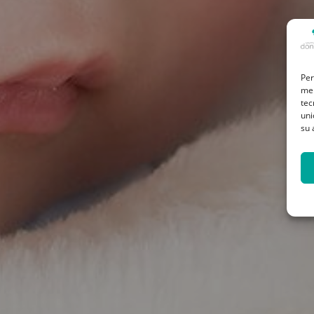
Per
mem
tec
uni
su 