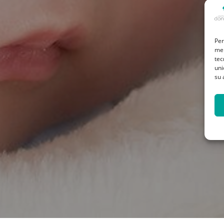
Per
mem
tec
uni
su 