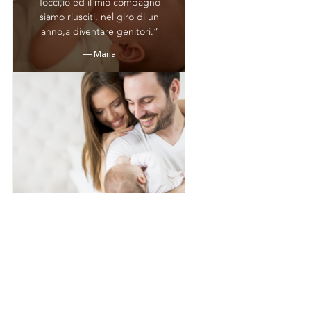
Tocci,io ed il mio compagno
siamo riusciti, nel giro di un
anno,a diventare genitori.”
— Maria