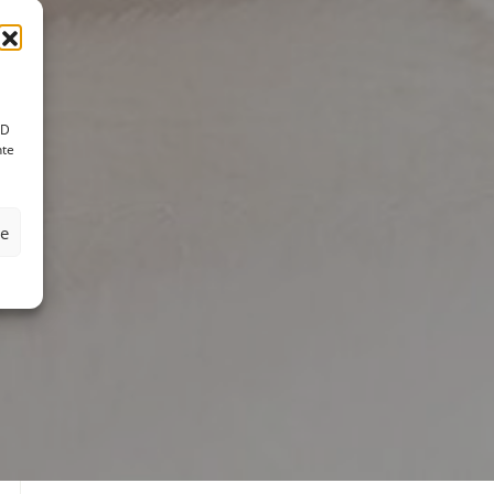
ID
nte
ze