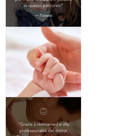
in questo percorso.”
— Tiziana
“Grazie a donnamed e alla
professionalità del dottor