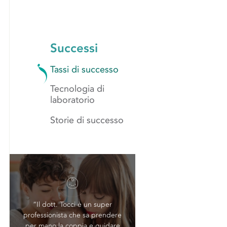
Successi
Tassi di successo
Tecnologia di
laboratorio
Storie di successo
“Il dott. Tocci è un super
professionista che sa prendere
per mano la coppia e guidare