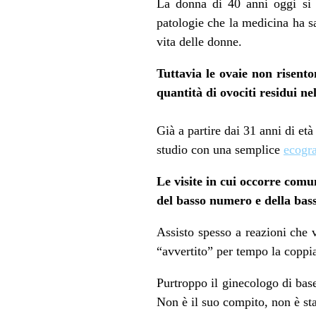
La donna di 40 anni oggi si se
patologie che la medicina ha sa
vita delle donne.
Tuttavia le ovaie non risent
quantità di ovociti residui ne
Già a partire dai 31 anni di et
studio con una semplice
ecogra
Le visite in cui occorre comu
del basso numero e della bass
Assisto spesso a reazioni che 
“avvertito” per tempo la coppia 
Purtroppo il ginecologo di base
Non è il suo compito, non è st