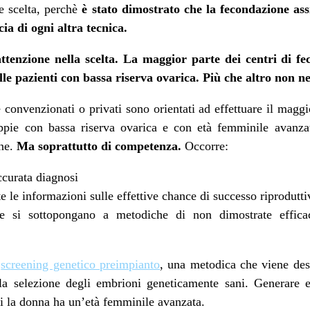
re scelta, perchè
è stato dimostrato che la fecondazione ass
a di ogni altra tecnica.
tenzione nella scelta. La maggior parte dei centri di fe
elle pazienti con bassa riserva ovarica. Più che altro non n
che convenzionati o privati sono orientati ad effettuare il magg
pie con bassa riserva ovarica e con età femminile avanzat
one.
Ma soprattutto di competenza.
Occorre:
ccurata diagnosi
te le informazioni sulle effettive chance di successo riprodutti
ie si sottopongano a metodiche di non dimostrate efficac
o
screening genetico preimpianto
, una metodica che viene desc
la selezione degli embrioni geneticamente sani. Generare 
cui la donna ha un’età femminile avanzata.