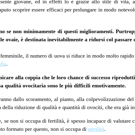
nte giovane, ed in effetti lo è grazie allo stile di vita, a
puto scoprire essere efficaci per prolungare in modo notevole 
ono se non minimamente di questi miglioramenti. Purtroppo
lle ovaie, è destinata inevitabilmente a ridursi col passare 
à femminile, il numero di uova si riduce in modo molto rapido
fia
.
nicare alla coppia che le loro chance di successo riprodutt
a qualità ovocitaria sono le più difficili emotivamente.
vanno dallo scoramento, al pianto, alla colpevolizzazione de
della riduzione di qualità e quantità di ovociti, che era già in
, se non si occupa di fertilità, è spesso incapace di valutare 
ato formato per questo, non si occupa di
sterilità
.