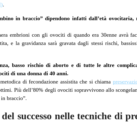
I)
.
ambino in braccio” dipendono infatti dall’età ovocitaria, 
era embrioni con gli ovociti di quando era 30enne avrà fac
ita, e la gravidanza sarà gravata dagli stessi rischi, bassis
nza, basso rischio di aborto e di tutte le altre complic
citi di una donna di 40 anni.
 metodica di fecondazione assistita che si chiama
preservazio
i ottimi. Più dell’80% degli ovociti sopravvivono allo sconge
 in braccio”.
 del successo nelle tecniche di pr