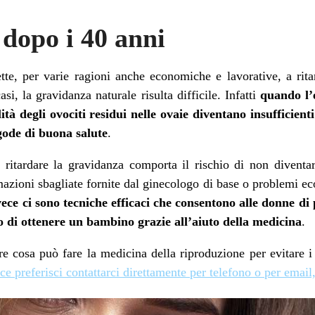
dopo i 40 anni
tte, per varie ragioni anche economiche e lavorative, a rita
si, la gravidanza naturale risulta difficile. Infatti
quando l’e
lità degli ovociti residui nelle ovaie diventano insufficien
gode di buona salute
.
ritardare la gravidanza comporta il rischio di non diventare
azioni sbagliate fornite dal ginecologo di base o problemi ec
ece ci sono tecniche efficaci che consentono alle donne di 
 di ottenere un bambino grazie all’aiuto della medicina
.
e cosa può fare la medicina della riproduzione per evitare i 
ce preferisci contattarci direttamente per telefono o per email,