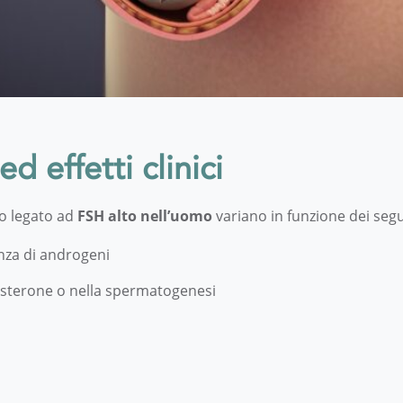
d effetti clinici
mo legato ad
FSH alto nell’uomo
variano in funzione dei seg
nza di androgeni
stosterone o nella spermatogenesi