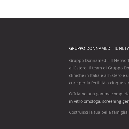
GRUPPO DONNAMED – IL NETWO
Gruppo Donnamed – Il Network del
all’Estero. Il team di Gruppo D
cliniche in Italia e all’Estero e
cure per la fertilità a cinque st
Offriamo una gamma completa di
in vitro omologa
,
screening gen
Costruisci la tua bella famig