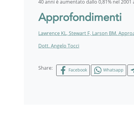
40 anni è aumentato dallo 0,81% nel 2001 
Approfondimenti
Lawrence KL, Stewart F, Larson BM. Appro
Dott. Angelo Tocci
Share:
Facebook
Whatsapp