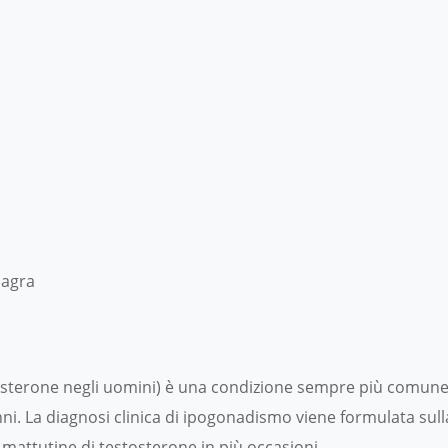
magra
sterone negli uomini) è una condizione sempre più comune o
nni. La diagnosi clinica di ipogonadismo viene formulata sull
mattutine di testosterone in più occasioni.