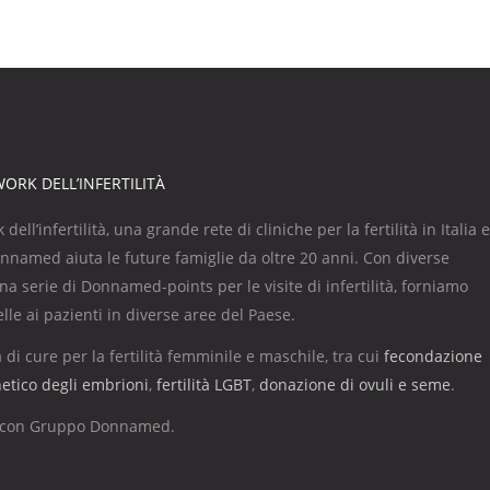
RK DELL’INFERTILITÀ
l’infertilità, una grande rete di cliniche per la fertilità in Italia e
onnamed aiuta le future famiglie da oltre 20 anni. Con diverse
 una serie di Donnamed-points per le visite di infertilità, forniamo
elle ai pazienti in diverse aree del Paese.
 cure per la fertilità femminile e maschile, tra cui
fecondazione
etico degli embrioni
,
fertilità LGBT
,
donazione di ovuli e seme
.
lia con Gruppo Donnamed.