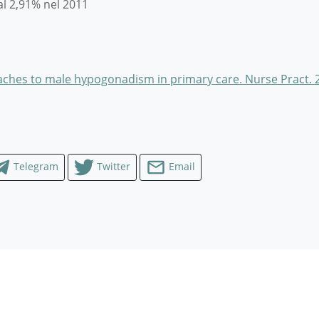
al 2,91% nel 2011
aches to male hypogonadism in primary care. Nurse Pract. 2
Telegram
Twitter
Email